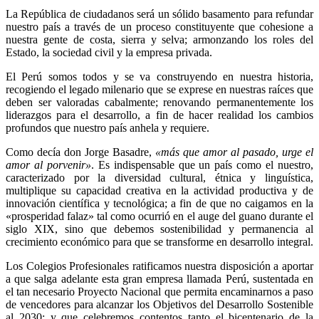
La República de ciudadanos será un sólido basamento para refundar
nuestro país a través de un proceso constituyente que cohesione a
nuestra gente de costa, sierra y selva; armonzando los roles del
Estado, la sociedad civil y la empresa privada.
El Perú somos todos y se va construyendo en nuestra historia,
recogiendo el legado milenario que se exprese en nuestras raíces que
deben ser valoradas cabalmente; renovando permanentemente los
liderazgos para el desarrollo, a fin de hacer realidad los cambios
profundos que nuestro país anhela y requiere.
Como decía don Jorge Basadre,
«más que amor al pasado, urge el
amor al porvenir»
. Es indispensable que un país como el nuestro,
caracterizado por la diversidad cultural, étnica y linguística,
multiplique su capacidad creativa en la actividad productiva y de
innovación científica y tecnológica; a fin de que no caigamos en la
«prosperidad falaz» tal como ocurrió en el auge del guano durante el
siglo XIX, sino que debemos sostenibilidad y permanencia al
crecimiento económico para que se transforme en desarrollo integral.
Los Colegios Profesionales ratificamos nuestra disposición a aportar
a que salga adelante esta gran empresa llamada Perú, sustentada en
el tan necesario Proyecto Nacional que permita encaminarnos a paso
de vencedores para alcanzar los Objetivos del Desarrollo Sostenible
al 2030; y que celebremos contentos tanto el bicentenario de la